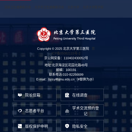
国家卫生健康委员会
北京市卫生健康委员会
北京大学
北京大学医学部
Copyright © 2025 北京大学第三医院
京
ICP备05082115号-2
京公网安备：110402430052号
地址:北京海淀区花园北路49号
邮编：100191
联系电话:010-82266699
E-mail：bysy#bjmu.edu.cn（#替换为@）
院长信箱
在线调查
学术交流预约登
志愿者平台
记
版权保护申明
隐私安全