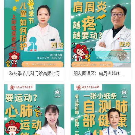
秋冬季节儿科门诊高频七问
朋友圈误区：肩周炎越疼越要动？！