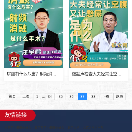
房颤有什么危害？射频消融是什么手术？
做超声检查大夫经常让空腹，又让憋尿，这是为什么？
...
首页
上页
1
34
35
36
37
38
下页
尾页
友情链接
国家卫生健康委员会
北京市卫生健康委员会
北京大学
北京大学医学部