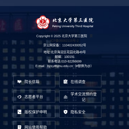
Copyright © 2025 北京大学第三医院
京
ICP备05082115号-2
京公网安备：110402430052号
地址:北京海淀区花园北路49号
邮编：100191
联系电话:010-82266699
E-mail：bysy#bjmu.edu.cn（#替换为@）
院长信箱
在线调查
学术交流预约登
志愿者平台
记
版权保护申明
隐私安全
网站使用帮助