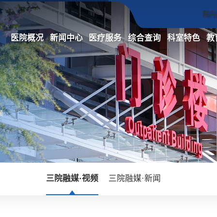
院内
医院概况
新闻中心
医疗服务
综合查询
科室特色
教
频
三院融媒·视频
三院融媒·新闻