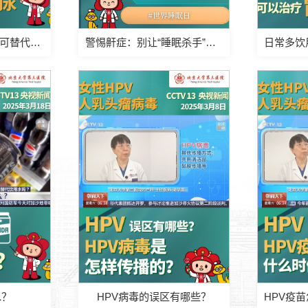
专家提示：苏打水不可替代普通饮用水
警惕鼾症：别让“睡眠杀手”潜伏！
水？
HPV病毒的误区有哪些？