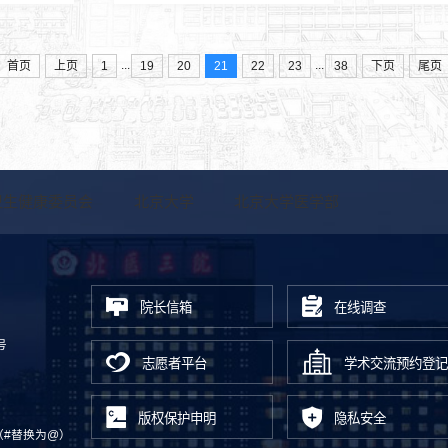
...
...
首页
上页
1
19
20
21
22
23
38
下页
尾页
卫生健康委员会
北京大学
北京大学医学部
院长信箱
在线调查
号
志愿者平台
学术交流预约登记
版权保护申明
隐私安全
.cn（#替换为@）