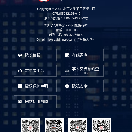
Copyright © 2025 北京大学第三医院
京
ICP备05082115号-2
京公网安备：110402430052号
地址:北京海淀区花园北路49号
邮编：100191
联系电话:010-82266699
E-mail：bysy#bjmu.edu.cn（#替换为@）
院长信箱
在线调查
学术交流预约登
志愿者平台
记
版权保护申明
隐私安全
网站使用帮助