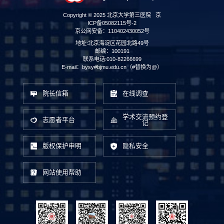
Copyright © 2025 北京大学第三医院
京
ICP备05082115号-2
京公网安备：110402430052号
地址:北京海淀区花园北路49号
邮编：100191
联系电话:010-82266699
E-mail：bysy#bjmu.edu.cn（#替换为@）
院长信箱
在线调查
学术交流预约登
志愿者平台
记
版权保护申明
隐私安全
网站使用帮助