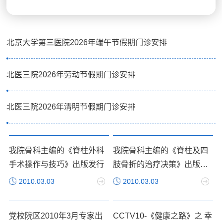
诊。我院实行非急诊全面预约挂号，请您通过北京市统一预约挂号平台、微信“北
医三院服务号”、“北医三院APP”，支付宝北医三院灵智宝小程序、诊间预约及社
区转诊预约等途径进行预约后来院就诊。具体门诊安排6月20日（星期六）出诊
科室心血管内科呼吸与危重症医学科内分泌科消化科神经内科肾脏内科血液内科
北京大学第三医院2026年端午节假期门诊安排
风湿免疫科102门诊职业病科肿瘤化疗与放射病科全科医学科皮肤科中医科普通
外科肛肠门诊骨科疼痛科运动医学科泌尿外科介入血管外科成形外科美容成形科
北医三院2026年劳动节假期门诊安排
康复医学科胸外科妇科产科儿科眼科耳鼻喉科口腔科生殖妇科生殖男科6月21日
（...
北医三院2026年清明节假期门诊安排
我院骨科主编的《脊柱外科
我院骨科主编的《脊柱及四
手术操作与技巧》出版发行
肢骨折的治疗决策》出版发
行
2010.03.03
2010.03.03
党校院区2010年3月专家出
CCTV10-《健康之路》之 幸