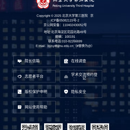
Copyright © 2025 北京大学第三医院
京
ICP备05082115号-2
京公网安备：110402430052号
地址:北京海淀区花园北路49号
邮编：100191
联系电话:010-82266699
E-mail：bysy#bjmu.edu.cn（#替换为@）
院长信箱
在线调查
学术交流预约登
志愿者平台
记
版权保护申明
隐私安全
网站使用帮助