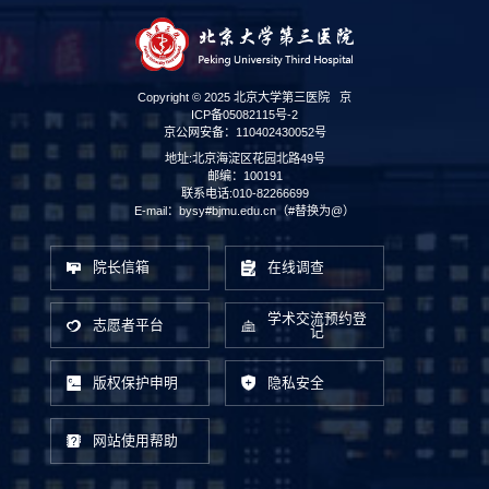
Copyright © 2025 北京大学第三医院
京
ICP备05082115号-2
京公网安备：110402430052号
地址:北京海淀区花园北路49号
邮编：100191
联系电话:010-82266699
E-mail：bysy#bjmu.edu.cn（#替换为@）
院长信箱
在线调查
学术交流预约登
志愿者平台
记
版权保护申明
隐私安全
网站使用帮助