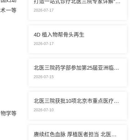
中国妇幼
打造一站式诊疗北医三院专家详解“控糖”新模式
技术一等
2026-07-17
4D 植入物帮骨头再生
2026-07-17
北医三院药学部参加第25届亚洲临床药学大会
2026-07-15
北医三院获批10项北京市重点医疗技术临床应用培训基地
2026-07-10
生物学等
赓续红色血脉 厚植医者担当 北医三院开展庆祝中国共产党成立105周年系列活动