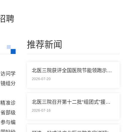
招聘
推荐新闻
北医三院获评全国医院节能领跑示范单位称号
做访问学
2026-07-20
内镜组分
北医三院召开第十二批“组团式”援藏医疗队欢送会
和精准诊
2026-07-16
、省部级
篇；参与编