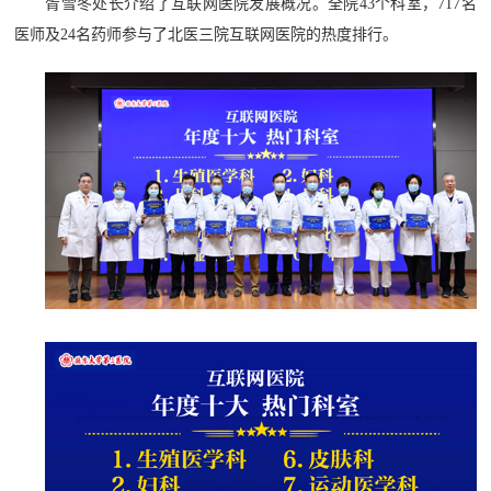
胥雪冬处长介绍了互联网医院发展概况。全院43个科室，717名
医师及24名药师参与了北医三院互联网医院的热度排行。