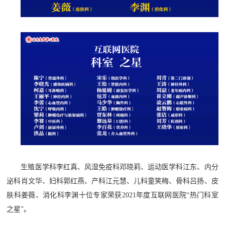
生殖医学科李红真、风湿免疫科邓晓莉、运动医学科江东、内分
泌科肖文华、妇科郭红燕、产科江元慧、儿科童笑梅、骨科吕扬、皮
肤科姜薇、消化科李渊十位专家荣获2021年度互联网医院“热门科室
之星”。