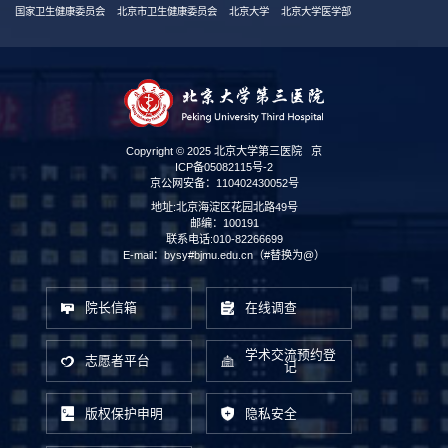
国家卫生健康委员会
北京市卫生健康委员会
北京大学
北京大学医学部
Copyright © 2025 北京大学第三医院
京
ICP备05082115号-2
京公网安备：110402430052号
地址:北京海淀区花园北路49号
邮编：100191
联系电话:010-82266699
E-mail：bysy#bjmu.edu.cn（#替换为@）
院长信箱
在线调查
学术交流预约登
志愿者平台
记
版权保护申明
隐私安全