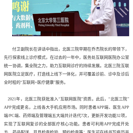
付卫副院长在讲话中指出，北医三院早期在乔杰院长的带领下，
先行探索线上诊疗模式，在过去的一年中，医务处互联网医院办公室
统一协调，集全院之力，助力互联网诊疗的持续发展。北医三院互联
网医院立足医疗，打造线上线下一体化，并可覆盖诊前、诊中及诊后
全时程的“互联网+医疗健康”服务。
2021年，北医三院获批准入“互联网医院”资质。此后，“北医三院”
APP完成更名，上线各大手机应用市场。同时患者APP端、医生APP
端/PC端、药师端及管理端五大端共计迭代7次，更新开发功能32项，
实现了互联网复诊的全部医疗核心功能。患者可利用APP完成开处
方、药品配送、开具检查检验、预约检查等；医生可在线书写病历并