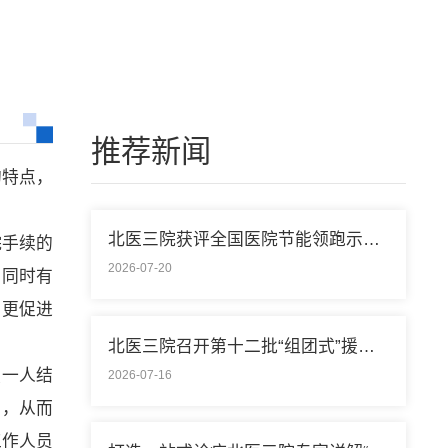
推荐新闻
的特点，
北医三院获评全国医院节能领跑示范单位称号
院手续的
2026-07-20
。同时有
，更促进
北医三院召开第十二批“组团式”援藏医疗队欢送会
独一人结
2026-07-16
口，从而
工作人员