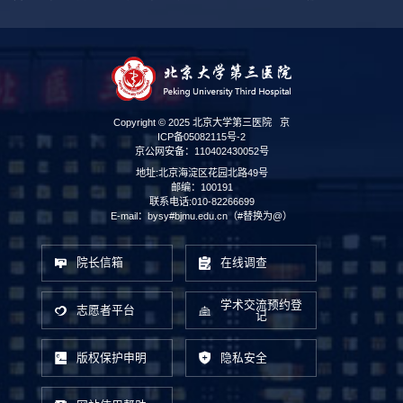
Copyright © 2025 北京大学第三医院
京
ICP备05082115号-2
京公网安备：110402430052号
地址:北京海淀区花园北路49号
邮编：100191
联系电话:010-82266699
E-mail：bysy#bjmu.edu.cn（#替换为@）
院长信箱
在线调查
第 2 页
学术交流预约登
志愿者平台
记
版权保护申明
隐私安全