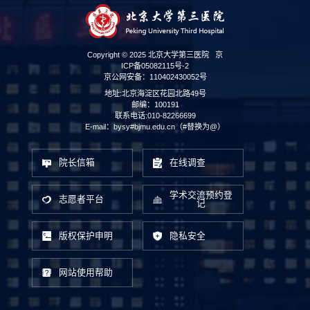
Copyright © 2025 北京大学第三医院
京
ICP备05082115号-2
京公网安备：110402430052号
地址:北京海淀区花园北路49号
邮编：100191
联系电话:010-82266699
E-mail：bysy#bjmu.edu.cn（#替换为@）
院长信箱
在线调查
学术交流预约登
志愿者平台
记
版权保护申明
隐私安全
网站使用帮助