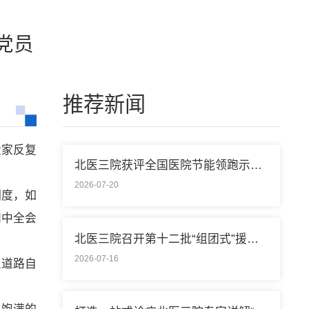
党员
推荐新闻
大家反复
北医三院获评全国医院节能领跑示范单位称号
2026-07-20
制度，如
四中全会
北医三院召开第十二批“组团式”援藏医疗队欢送会
2026-07-16
义道路自