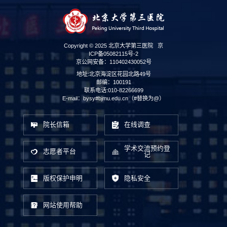
Copyright © 2025 北京大学第三医院
京
ICP备05082115号-2
京公网安备：110402430052号
地址:北京海淀区花园北路49号
邮编：100191
联系电话:010-82266699
E-mail：bysy#bjmu.edu.cn（#替换为@）
院长信箱
在线调查
学术交流预约登
志愿者平台
记
版权保护申明
隐私安全
网站使用帮助