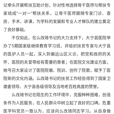
记牵头开展帮扶互助计划，针对性地选择骨干医师与帮扶专
家结成“一对一”帮扶关系，让骨干医师跟随专家门诊、查
房、手术、讲课，为学科的发展和专业人才梯队的建立奠定
了良好基础。
不仅如此，在么改琦书记的大力支持下，大宁县医院举
办了5期国家级继续教育学习班，并组织扶贫专家与大宁县
的医护人员一起，深入到偏远山区义诊，把党和政府的关
怀、医院的关爱带给有需要的患者；在医院文化建设方面，
她号召大家设计了医院院徽、院训、创作了院歌，赋予了医
院新的文化内涵。么改琦书记的扶贫工作经验得到了国家卫
建委领导、大宁县各级领导及当地老百姓高度的赞誉。
么改琦书记在陌生的工作环境中，克服种种困难，创造
条件为人民服务，在人民群众中树立起了良好的口碑。危重
医学科党员一致认为，应该向么改琦同志学习。从自身做