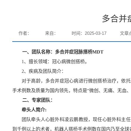
多合并
作者：
来自：
时间：2025-03-17
文章
一
、团队名称：多合并症冠脉搭桥
MDT
1、擅长领域：冠心病微创搭桥。
2
、疾病及团队简介：
对于高龄，多合并症冠心病进行微创搭桥治疗，依托
手术例数及质量为国内领先，特点是
“微创
、
无痛
、
无血
二
、专家团队：
牵头人简介
:
团队牵头人心脏外科凌云鹏教授，现任心脏外科主任
到千例以上的术者，机器人搭桥手术例数在国内乃至全球