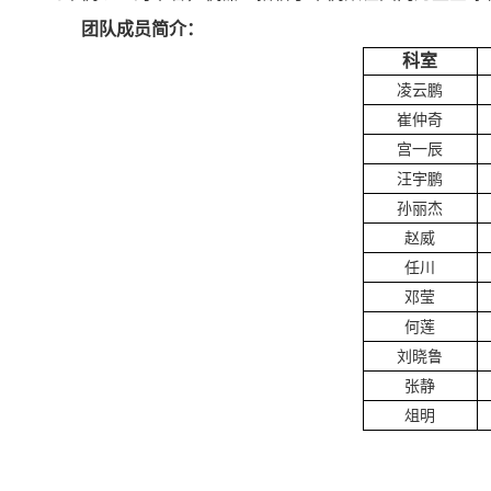
团队成员简介：
科室
凌云鹏
崔仲奇
宫一辰
汪宇鹏
孙丽杰
赵威
任川
邓莹
何莲
刘晓鲁
张静
俎明