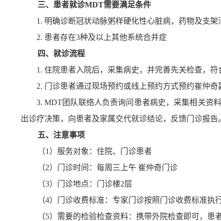
三、
患者就诊
M
DT
需要满足条件
1.
明确诊断冠状动脉粥样硬化性心脏病，药物及支架
2.
患者存在
3种及以上其他系统合并症
四、
就诊流程
1. 住院患者入院后，采集病史，并完善先关检查，符
2. 门诊患者通过现场预约或线上预约方式
预约崔仲奇
3
. MDT团队联络人负责询问患者病史，采集相关
出诊疗决策，向患者及家属交代就诊结论，反馈门诊报告
五
、注意事项
（
1）服务对象：住院、门诊患者
（
2
）门诊时间：每周
三上午
崔仲奇门诊
（
3
）门诊地点：门诊楼
2层
（
4
）门诊收费标准：
专家门诊
按照门诊收费标准执
（
5
）需要的检验检查资料：携带外院检查即可，患