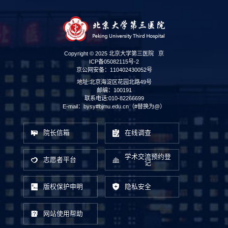
Copyright © 2025 北京大学第三医院
京
ICP备05082115号-2
京公网安备：110402430052号
地址:北京海淀区花园北路49号
邮编：100191
联系电话:010-82266699
E-mail：bysy#bjmu.edu.cn（#替换为@）
院长信箱
在线调查
学术交流预约登
志愿者平台
记
版权保护申明
隐私安全
网站使用帮助