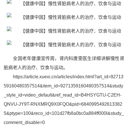
全国老年健康宣传周，肾内科唐雯医生详细讲解慢性肾
脏病老人的治疗、饮食与运动。
https://article.xuexi.cn/articles/index.html?art_id=92713
59160480357514&item_id=9271359160480357514&study
_style_id=video_default&ref_read_id=B4HSYGTU-C2EH-
QNVU-JY9T-RNXMRQ9X0FQO&pid=6840995492613382
5&ptype=100&reco_id=101d27fb8a0bc0a884ff000l&study_
comment_disable=0