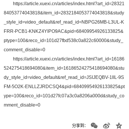
https://article.xuexi.cn/articles/index.html?art_id=28321
84053774043818&item_id=2832184053774043818&study
_style_id=video_default&ref_read_id=NBPG26MB-L3UL-K
FRR-PCB1-KNKZ4YIPO9AC&pid=68409954926133825&
ptype=100&reco_id=101d27fbd538c0a822c60000&study_
comment_disable=0
https://article.xuexi.cn/articles/index.html?art_id=16186
524275418694080&item_id=16186524275418694080&stu
dy_style_id=video_default&ref_read_id=JSIJEQBV-1IIL-9S
FM-5O2K-ENLLZJRDCSQ4&pid=68409954926133825&pt
ype=100&reco_id=101d27fc07a3c0a8206a000d&study_co
mment_disable=0
分享到：