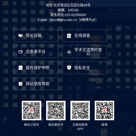
地址:北京海淀区花园北路49号
邮编：100191
联系电话:010-82266699
E-mail：bysy#bjmu.edu.cn（#替换为@）
院长信箱
在线调查
学术交流预约登
志愿者平台
记
版权保护申明
隐私安全
网站使用帮助
微信订阅号
微信服务号
互联网医院
微博
APP