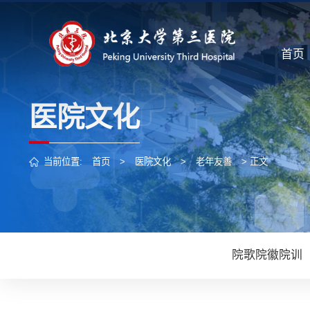
首页
医院文化
当前位置:
首页
>
医院文化
>
老年友善
> 正文
院歌院徽院训