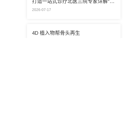
打造一站式诊疗北医三院专家详解“控糖”新模式
2026-07-17
4D 植入物帮骨头再生
2026-07-17
北医三院药学部参加第25届亚洲临床药学大会
2026-07-15
北医三院获批10项北京市重点医疗技术临床应用培训基地
2026-07-10
赓续红色血脉 厚植医者担当 北医三院开展庆祝中国共产党成立105周年系列活动