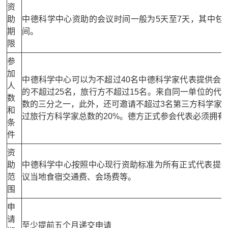
资
助
中德科学中心资助的会议时间一般为5天至7天，其中包
期
间。
限
参
加
中德科学中心可以为不超过40名中德科学家代表提供会
人
的不超过25名，旅行方不超过15名。来自同一单位的代
数
数的三分之一，此外，还可邀请不超过3名第三方科学家
和
过旅行方科学家总数的20%。德方正式参会代表必须拥有
条
件
资
助
中德科学中心按照中心现行资助标准为所有正式代表提
范
议当地食宿交通费、会场费等。
围
申
请
至少提前五个月递交申请