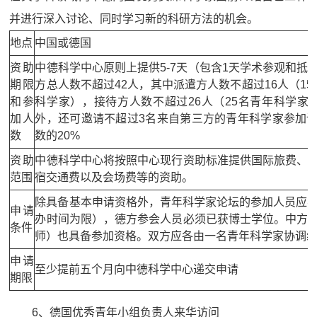
并进行深入讨论、同时学习新的科研方法的机会。
地点
中国或德国
资助
中德科学中心原则上提供5-7天（包含1天学术参观和抵
期限
方总人数不超过42人，其中派遣方人数不超过16人（1
和参
科学家），接待方人数不超过26人（25名青年科学家
加人
外，还可邀请不超过3名来自第三方的青年科学家参加
数
数的20%
资助
中德科学中心将按照中心现行资助标准提供国际旅费、
范围
宿交通费以及会场费等的资助。
除具备基本申请资格外，青年科学家论坛的参加人员应不
申请
办时间为限），德方参会人员必须已获博士学位。中方
条件
师）也具备参加资格。双方应各由一名青年科学家协调
申请
至少提前五个月向中德科学中心递交申请
期限
6、德国优秀青年小组负责人来华访问