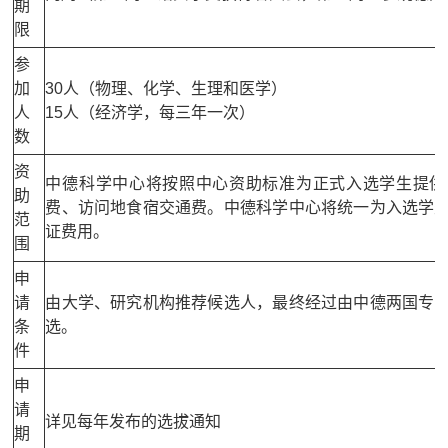
期
限
参
加
30人（物理、化学、生理和医学）
人
15人（经济学，每三年一次）
数
资
中德科学中心将按照中心资助标准为正式入选学生提供
助
费、访问地食宿交通费。中德科学中心将统一为入选学
范
证费用。
围
申
请
由大学、研究机构推荐候选人，最终经过由中德两国专
条
选。
件
申
请
详见每年发布的选拔通知
期