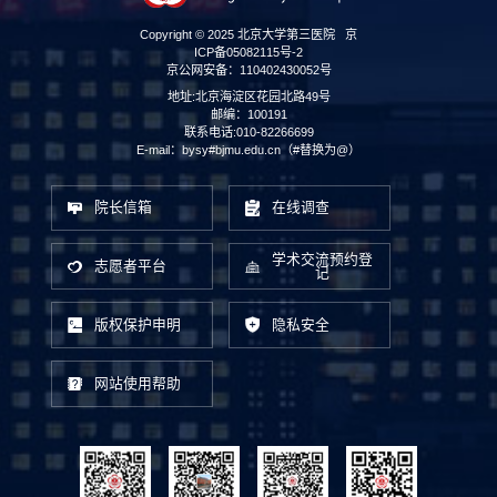
Copyright © 2025 北京大学第三医院
京
ICP备05082115号-2
京公网安备：110402430052号
地址:北京海淀区花园北路49号
邮编：100191
联系电话:010-82266699
E-mail：bysy#bjmu.edu.cn（#替换为@）
院长信箱
在线调查
学术交流预约登
志愿者平台
记
版权保护申明
隐私安全
网站使用帮助