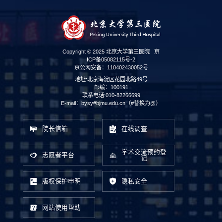
Copyright © 2025 北京大学第三医院
京
ICP备05082115号-2
京公网安备：110402430052号
地址:北京海淀区花园北路49号
邮编：100191
联系电话:010-82266699
E-mail：bysy#bjmu.edu.cn（#替换为@）
院长信箱
在线调查
学术交流预约登
志愿者平台
记
版权保护申明
隐私安全
网站使用帮助