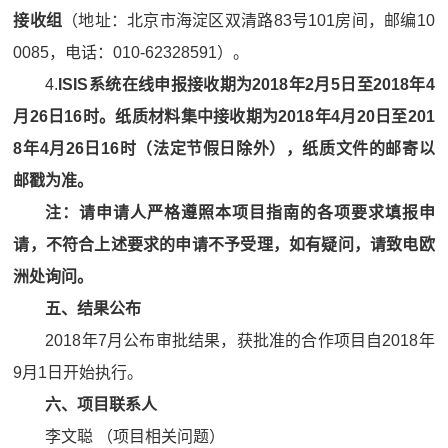
接收组
（地址：北京市海淀区双清路83号101房间，邮编10
0085，电话：010-62328591）。
4.
ISIS
系统在线申报接收期为
2018
年
2
月
5
日至
2018
年
4
月
26
日
16
时。纸质材料集中接收期为
2018
年
4
月
20
日至
201
8
年
4
月
26
日
16
时（法定节假日除外），纸质文件的邮寄以
邮戳为准。
注：请申请人严格遵照本项目指南的各项要求填报申
请，不符合上述要求的申请不予受理，如有疑问，请致电欧
洲处询问。
五、结果公布
2018年7月公布审批结果，获批准的合作项目自2018年
9月1日开始执行。
六、项目联系人
李文聪 （项目相关问题）