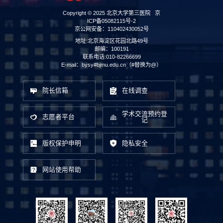
Copyright © 2025 北京大学第三医院
京
ICP备05082115号-2
京公网安备：110402430052号
地址:北京海淀区花园北路49号
邮编：100191
联系电话:010-82266699
E-mail：bysy#bjmu.edu.cn（#替换为@）
院长信箱
在线调查
学术交流预约登
志愿者平台
记
版权保护申明
隐私安全
网站使用帮助