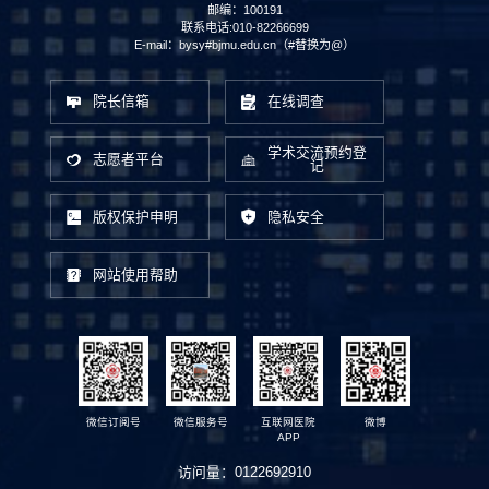
邮编：100191
联系电话:010-82266699
E-mail：bysy#bjmu.edu.cn（#替换为@）
院长信箱
在线调查
学术交流预约登
志愿者平台
记
版权保护申明
隐私安全
网站使用帮助
微信订阅号
微信服务号
互联网医院
微博
APP
访问量：
0122692910