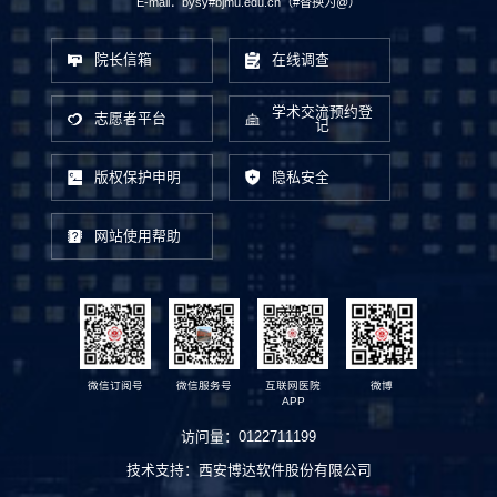
E-mail：bysy#bjmu.edu.cn（#替换为@）
院长信箱
在线调查
学术交流预约登
志愿者平台
记
版权保护申明
隐私安全
网站使用帮助
微信订阅号
微信服务号
互联网医院
微博
APP
访问量：
0122711199
技术支持：
西安博达软件股份有限公司