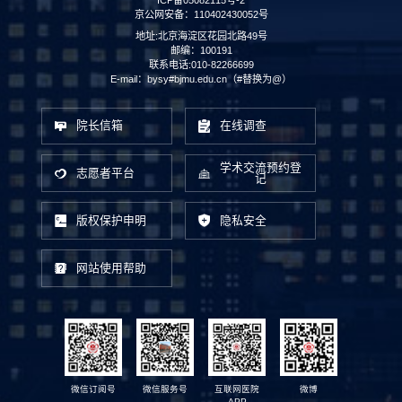
京公网安备：110402430052号
地址:北京海淀区花园北路49号
邮编：100191
联系电话:010-82266699
E-mail：bysy#bjmu.edu.cn（#替换为@）
院长信箱
在线调查
学术交流预约登
志愿者平台
记
版权保护申明
隐私安全
网站使用帮助
微信订阅号
微信服务号
互联网医院
微博
APP