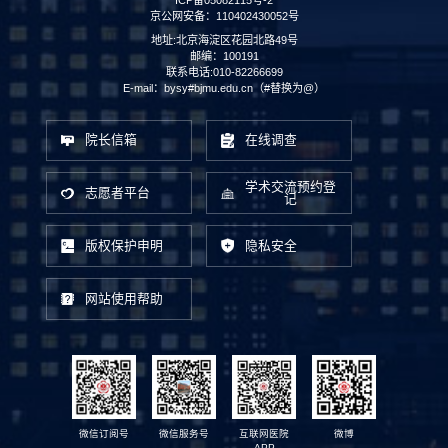
京公网安备：110402430052号
地址:北京海淀区花园北路49号
邮编：100191
联系电话:010-82266699
E-mail：bysy#bjmu.edu.cn（#替换为@）
院长信箱
在线调查
学术交流预约登
志愿者平台
记
版权保护申明
隐私安全
网站使用帮助
微信订阅号
微信服务号
互联网医院
微博
APP