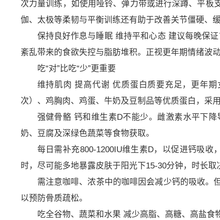
次力量训练，如使用哑铃、弹力带或进行深蹲、平板
伽、太极等柔韧与平衡训练还有助于改善关节僵硬、
保持良好作息与睡眠 维持平和心态 建议每晚保证
紊乱带来的食欲失控与脂肪堆积。正视更年期情绪波
吃“对”比吃“少”更重要
维持肌肉 提高代谢 优质蛋白质要充足，更年
次）、鸡胸肉、鸡蛋、牛奶及豆制品等优质蛋白，采
强健骨骼 钙和维生素D不能少。雌激素水平下降
奶、豆腐及深绿色蔬菜等食物获取。
每日需补充800-1200IU维生素D，以促进钙
时，尽可能多地暴露皮肤于阳光下15-30分钟，时长
需注意咖啡、浓茶中的咖啡因会减少钙的吸收。
以预防骨质疏松。
吃全谷物、蔬菜和水果 减少高脂、高糖、高盐食