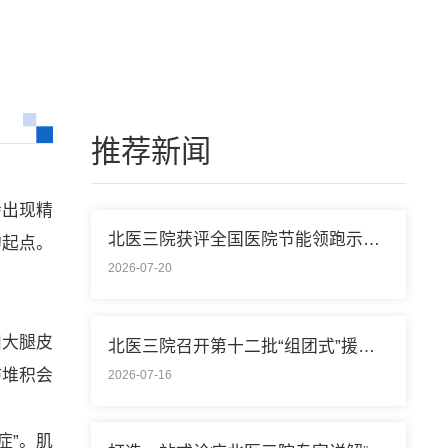
推荐新闻
会出现精
北医三院获评全国医院节能领跑示范单位称号
的起点。
2026-07-20
和大腿皮
北医三院召开第十二批“组团式”援藏医疗队欢送会
肪堆积会
2026-07-16
症”。肌