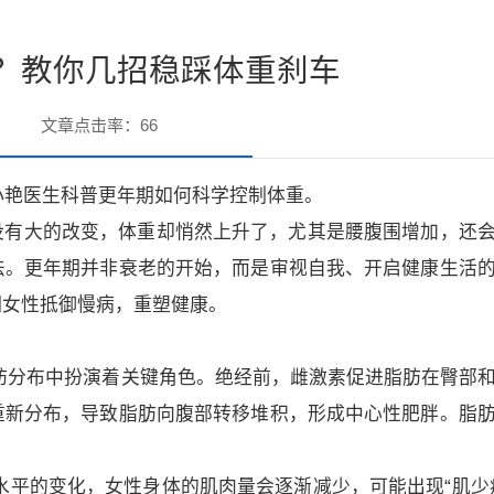
？教你几招稳踩体重刹车
文章点击率：
66
科闫小艳医生科普更年期如何科学控制体重。
没有大的改变，体重却悄然上升了，尤其是腰腹围增加，还
法。更年期并非衰老的开始，而是审视自我、开启健康生活
期女性抵御慢病，重塑健康。
脂肪分布中扮演着关键角色。绝经前，雌激素促进脂肪在臀部
重新分布，导致脂肪向腹部转移堆积，形成中心性肥胖。脂
素水平的变化，女性身体的肌肉量会逐渐减少，可能出现“肌少