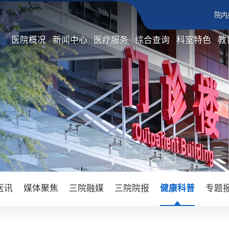
院内
医院概况
新闻中心
医疗服务
综合查询
科室特色
教
医讯
媒体聚焦
三院融媒
三院院报
健康科普
专题