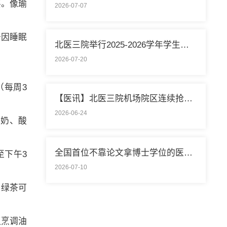
要。像瑜
2026-07-07
少因睡眠
北医三院举行2025-2026学年学生暑期社会实践启动仪式
2026-07-20
（每周3
【医讯】北医三院机场院区连续抢救两名致死性肺栓塞外籍旅客
2026-06-24
牛奶、酸
全国首位不靠论文拿博士学位的医学领域研究生通过答辩
至下午3
2026-07-10
用绿茶可
议烹调油