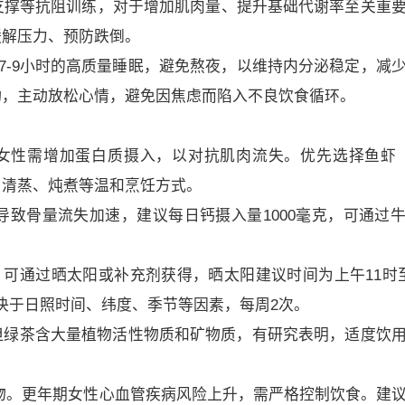
支撑等抗阻训练，对于增加肌肉量、提升基础代谢率至关重
缓解压力、预防跌倒。
7-9小时的高质量睡眠，避免熬夜，以维持内分泌稳定，减
动，主动放松心情，避免因焦虑而陷入不良饮食循环。
期女性需增加蛋白质摄入，以对抗肌肉流失。优先选择鱼虾
用清蒸、炖煮等温和烹饪方式。
导致骨量流失加速，建议每日钙摄入量1000毫克，可通过
吸收，可通过晒太阳或补充剂获得，晒太阳建议时间为上午11时
取决于日照时间、纬度、季节等因素，每周2次。
但绿茶含大量植物活性物质和矿物质，有研究表明，适度饮
物。更年期女性心血管疾病风险上升，需严格控制饮食。建