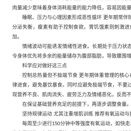
肉量减少意味着身体消耗能量的能力降低，容易因能
睡眠、压力与心理因素形成恶性循环 更年期常伴
分泌失衡，瘦素有助于控制食欲，胃饥饿素则刺激进
加。
情绪波动可能诱发情绪性进食。长期处于压力状
令身体优先将多余的能量储存为腹部脂肪，导致腰围
科学应对做好这三点
控制总热量但不极端节食 更年期体重管理的核心
律进食，避免暴饮暴食。同时应避免极端节食，不要
现营养不良、肌肉流失、疲劳乏力及情绪恶化，反而
在保证基础营养充足的前提下，再逐步调整食量。
坚持规律运动 尤其注重增肌训练 推荐有氧运动
每周至少进行150分钟中等强度有氧运动，如快走