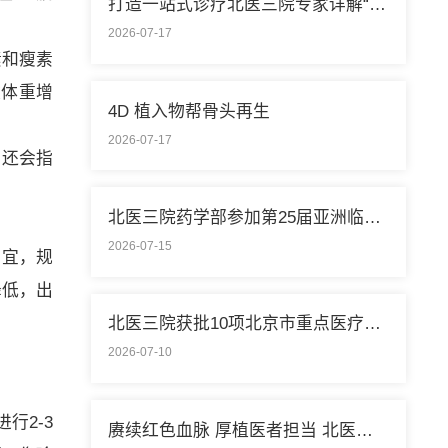
打造一站式诊疗北医三院专家详解“控糖”新模式
2026-07-17
素和瘦素
致体重增
4D 植入物帮骨头再生
2026-07-17
，还会指
北医三院药学部参加第25届亚洲临床药学大会
2026-07-15
为宜，规
降低，出
北医三院获批10项北京市重点医疗技术临床应用培训基地
2026-07-10
行2-3
赓续红色血脉 厚植医者担当 北医三院开展庆祝中国共产党成立105周年系列活动