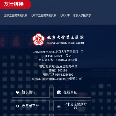
友情链接
国家卫生健康委员会
北京市卫生健康委员会
北京大学
北京大学医学部
Copyright © 2025 北京大学第三医院
京
第 2 页
ICP备05082115号-2
京公网安备：110402430052号
地址:北京海淀区花园北路49号
邮编：100191
联系电话:010-82266699
E-mail：bysy#bjmu.edu.cn（#替换为@）
院长信箱
在线调查
学术交流预约登
志愿者平台
记