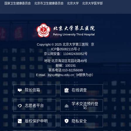
国家卫生健康委员会
北京市卫生健康委员会
北京大学
北京大学医学部
Copyright © 2025 北京大学第三医院
京
ICP备05082115号-2
京公网安备：110402430052号
地址:北京海淀区花园北路49号
邮编：100191
联系电话:010-82266699
E-mail：bysy#bjmu.edu.cn（#替换为@）
院长信箱
在线调查
学术交流预约登
志愿者平台
记
版权保护申明
隐私安全