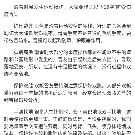
滑雪时易发生运动损伤，大家要谨记以下16字“防受伤
箴言”。
护具戴齐 头盔是滑雪运动安全的底线，舒适的头盔会帮
助您大大降低受伤概率。滑雪手套不是普通的毛线手套，要
带绒且防水。雪镜可以起到防风、护眼等作用。
脚别离地 滑雪时大部分的重度损伤都是在崎岖不平的道
路和公园地形中发生的。雪友由于起跳之后失去控制，导致
落地受伤。所以，在没有十足把握的情况下，滑行过程中双
脚不要离地。
保护双膝 双板雪友要特别注意保护好双膝。大部分双板
爱好者由于雪板的拖移延迟等原因，经常会出现双膝关节的
韧带损伤及骨折。
手别扶地 很多人在摔倒时，会下意识地以双手扶地，这
时会使损伤更加严重。正确的做法是，当快要摔倒时，我们
要尽量双手交叉抱住双肩，同时弓背、低头，使身体蜷缩成
球状，保护好胸腔和腹腔内的脏器及头部。以这个姿势与雪