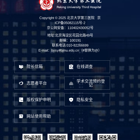
Copyright © 2025 北京大学第三医院
京
ICP备05082115号-2
京公网安备：110402430052号
地址:北京海淀区花园北路49号
邮编：100191
联系电话:010-82266699
E-mail：bysy#bjmu.edu.cn（#替换为@）
院长信箱
在线调查
学术交流预约登
志愿者平台
记
版权保护申明
隐私安全
网站使用帮助