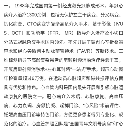
一， 1988年完成国内第一例经皮激光冠脉成形术。年冠心
病介入治疗1300余例，包括无保护左主干病变、分叉病变、
钙化病变、CTO病变等复杂高危介入手术，基于影像（IVU
S、OCT）和功能学（FFR、IMR）指导介入治疗及小切口
分站式冠脉杂交手术国内领先。率先开展了微创心室折叠减
容术和经心尖微创主动脉瓣置换术（TAVR）等新技术。三
维标测指导下高龄复杂患者的房颤射频消融治疗经验丰富，
开展房颤射频消融术+左心耳封堵“一站式”手术。超声心动图
年检查量超过6万例，在运动员心脏超声和磁共振评估方面
具有优势和特色。心血管内科是国内最先开展和引领心脏运
动康复的医院之一。冠心病介入术后、心脏康复、高血压
病、心力衰竭、房颤抗凝、起搏门诊、“心风险”术前评估、
妊娠高血压门诊等特色门诊，方便更多患者得到专业化、规
范化的治疗。心血管护理团队是“全国青年文明号病房”和“心