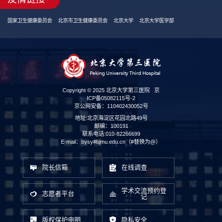
国家卫生健康委员会
北京市卫生健康委员会
北京大学
北京大学医学部
Copyright © 2025 北京大学第三医院
京
ICP备05082115号-2
京公网安备：110402430052号
地址:北京海淀区花园北路49号
邮编：100191
联系电话:010-82266699
E-mail：bysy#bjmu.edu.cn（#替换为@）
院长信箱
在线调查
学术交流预约登
志愿者平台
记
版权保护申明
隐私安全