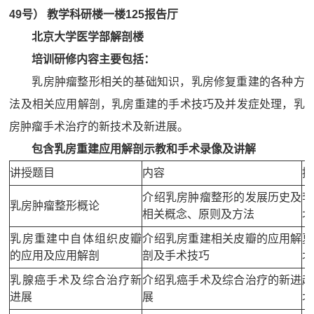
49
号
）
教学科研楼一楼
125
报告厅
北京大学医学部解剖楼
培训研修内容主要包括：
乳房肿瘤整形相关的基础知识，乳房修复重建的各种方
法及相关应用解剖，乳房重建的手术技巧及并发症处理，乳
房肿瘤手术治疗的新技术及新进展。
包含乳房重建应用解剖示教和手术录像及讲解
讲授题目
内容
授
介绍乳房肿瘤整形的发展历史及
李
乳房肿瘤整形概论
相关概念、原则及方法
北
乳房重建中自体组织皮瓣
介绍乳房重建相关皮瓣的应用解
夏
的应用及应用解剖
剖及手术技巧
北
乳腺癌手术及综合治疗新
介绍乳癌手术及综合治疗的新进
赵
进展
展
北