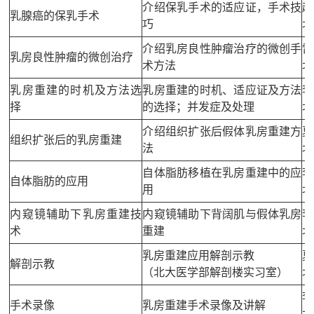
介绍保乳手术的适应证，手术技
赵
乳腺癌的保乳手术
巧
北
介绍乳房良性肿瘤治疗的微创手
雷
乳房良性肿瘤的微创治疗
术方法
北
乳房重建的时机及方法选
乳房重建的时机、适应证及方法
李
择
的选择；并发症及处理
北
介绍组织扩张后假体乳房重建方
夏
组织扩张后的乳房重建
法
北
自体脂肪移植在乳房重建中的应
李
自体脂肪的应用
用
北
内窥镜辅助下乳房重建技
内窥镜辅助下背阔肌与假体乳房
李
术
重建
北
乳房重建应用解剖示教
夏
解剖示教
（北大医学部解剖楼实习室）
北
李
手术录像
乳房重建手术录像及讲解
北