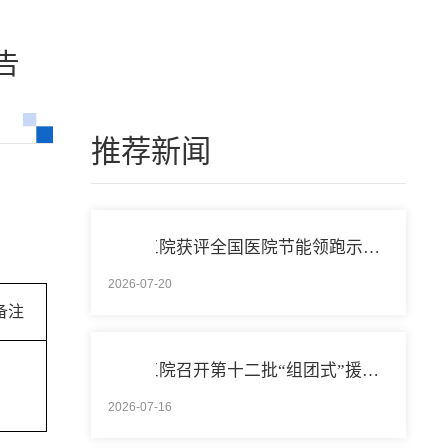
告
推荐新闻
北医三院获评全国医院节能领跑示范单位称号
2026-07-20
备注
北医三院召开第十二批“组团式”援藏医疗队欢送会
2026-07-16