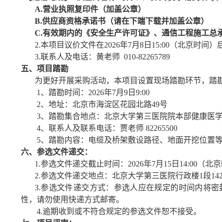
A.营业执照复印件（加盖公章）
B.
供应商资格承诺书（请在下端下载并加盖公章）
C.有效期内的《安全生产许可证》、通信工程施工总
2.本项目
议价
文件在
20
26
年
7
月
8
日
1
5
:00（北京时间
3.联系人及电话：
黄
老师
010-
8226
57
89
五、项目踏勘
为更好开展采购活动，本项目设置现场踏勘环节，踏
1、踏勘时间：2026年7月
9
日
9:00
2
、地址：北京市海淀区花园北路
49号
3
、踏勘集合地点：北京大学第三医院院本部健康医
4、联系人及联系电话：贾老师 82265500
5、踏勘内容：电缆及桥架敷设路径、地面开挖位置
六
、参选文件递交：
1.参选文件递交截止时间：20
26
年
7
月
15
日
14:00（北
2
.
参选文件递交地点：北京大学第三医院行政楼
1段
1
4
3.参选文件递交方式：参选人应在规定的时间内将
性，请勿使用快递方式邮寄。
4.逾期收到或不符合规定的参选文件恕不接受。