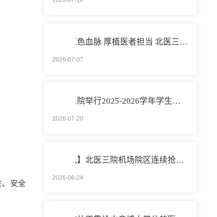
赓续红色血脉 厚植医者担当 北医三院开展庆祝中国共产党成立105周年系列活动
2026-07-07
北医三院举行2025-2026学年学生暑期社会实践启动仪式
2026-07-20
【医讯】北医三院机场院区连续抢救两名致死性肺栓塞外籍旅客
2026-06-24
性、安全