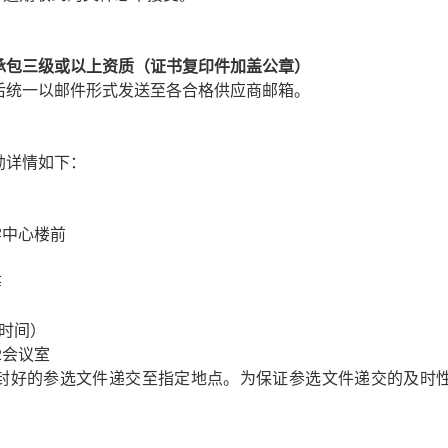
承包三级或以上资质（证书复印件加盖公章）
）后统一以邮件形式发送至各合格供应商邮箱。
勘详情如下：
学中心楼前
等
京时间）
2会议室
密封好的参选文件递交至指定地点。为保证参选文件递交的及时