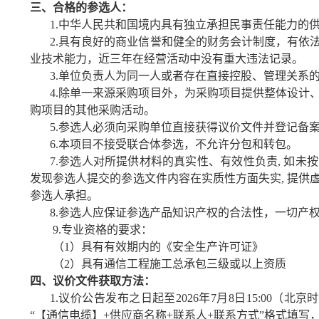
三、
合格的参选人：
1.中华人民共和国境内具有独立承担民事责任能力的
2.具有良好的商业信誉和健全的财务会计制度，有依
业技术能力，近三年在经营活动中没有重大违法记录。
3.单位负责人为同一人或者存在直接控股、管理关系
4.
除单一来源采购项目外，为采购项目提供整体设计
购项目的其他采购活动。
5
.参选人必须向采购单位直接获得
议价
文件并登记备
6
.本项目不接受联合体参选，不允许分包和转包。
7.参选人对所提供材料的真实性、有效性负责, 如
发现参选人提交的参选文件内容在实质性方面失实, 提
参选人承担。
8.参选人应保证参选产品知识产权的合法性，一切产
9.
专业资格的要求：
（
1）具有有效期内的《安全生产许可证》
（
2）具有通信工程施工总承包三级或以上资质
四、议价文件获取方法：
1.
议价
公告发布之日起至
20
26
年
7
月
8
日
1
5
:00（北京
“【
通信电缆
】
+供应商名称+联系人+联系方式”格式填写