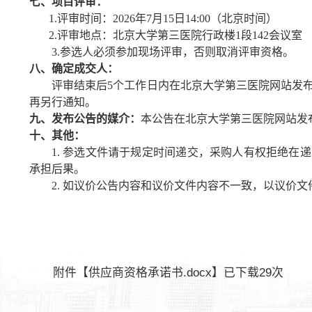
七
、项目评审：
1.评审时间：20
26
年
7
月
15
日
14:00（北京时间）
2.评审地点：北京大学第三医院行政楼1段
1
42
会议室
3
.参选人必须参加现场评审，否则取消评审资格。
八
、确定成交
人
：
评审
结束后
5个
工作日内
在北京大学第三医院网站发
再另行通知。
九、发布公告的媒介：
本公告在北京大学第三医院网站发
十
、其他：
1. 参选文件请于规定时间递交，采购人有权拒绝
承担后果。
2. 如议价公告内容和议价文件内容不一致，以议价文
附件【
供应商资格承诺书.docx
】已下载
29
次