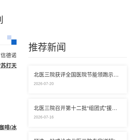
列
推荐新闻
市信德诺
/苏打天
北医三院获评全国医院节能领跑示范单位称号
2026-07-20
北医三院召开第十二批“组团式”援藏医疗队欢送会
2026-07-16
咖啡/冰