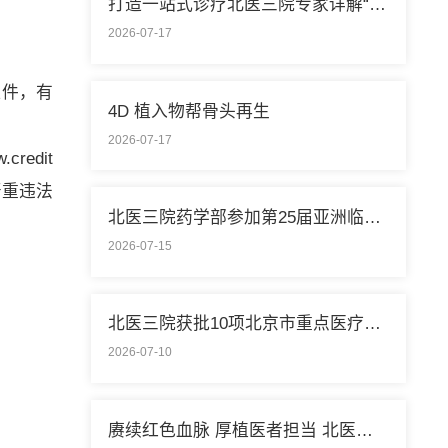
打造一站式诊疗北医三院专家详解“控糖”新模式
2026-07-17
证件，有
4D 植入物帮骨头再生
2026-07-17
edit
严重违法
北医三院药学部参加第25届亚洲临床药学大会
2026-07-15
北医三院获批10项北京市重点医疗技术临床应用培训基地
2026-07-10
赓续红色血脉 厚植医者担当 北医三院开展庆祝中国共产党成立105周年系列活动