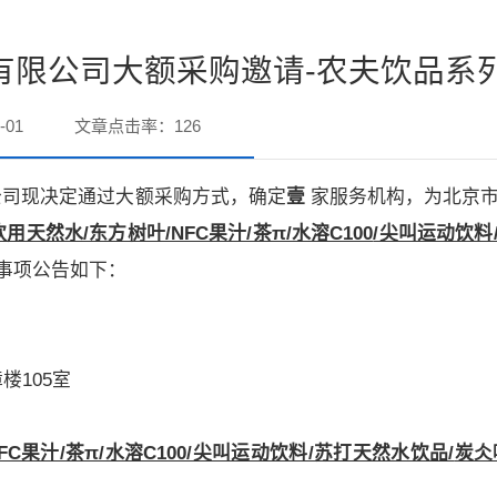
有限公司大额采购邀请-农夫饮品系
-01
文章点击率：
126
公司现决定通过大额采购方式，确定
壹
家服务机构，为北京
天然水/东方树叶/NFC果汁/茶π/水溶C100
/尖叫运动饮料
事项公告如下：
司
楼105室
果汁/茶π/水溶C100/尖叫运动饮料/苏打天然水饮品/
炭仌