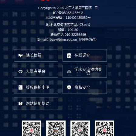
Copyright © 2025 北京大学第三医院
京
ICP备05082115号-2
京公网安备：110402430052号
地址:北京海淀区花园北路49号
邮编：100191
联系电话:010-82266699
E-mail：bysy#bjmu.edu.cn（#替换为@）
院长信箱
在线调查
学术交流预约登
志愿者平台
记
版权保护申明
隐私安全
网站使用帮助