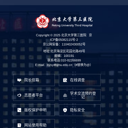
Copyright © 2025 北京大学第三医院
京
ICP备05082115号-2
京公网安备：110402430052号
地址:北京海淀区花园北路49号
邮编：100191
联系电话:010-82266699
E-mail：bysy#bjmu.edu.cn（#替换为@）
院长信箱
在线调查
学术交流预约登
志愿者平台
记
版权保护申明
隐私安全
网站使用帮助