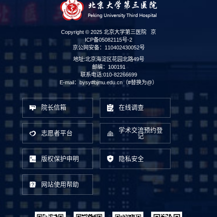
Copyright © 2025 北京大学第三医院
京
ICP备05082115号-2
京公网安备：110402430052号
地址:北京海淀区花园北路49号
邮编：100191
联系电话:010-82266699
E-mail：bysy#bjmu.edu.cn（#替换为@）
院长信箱
在线调查
学术交流预约登
志愿者平台
记
版权保护申明
隐私安全
网站使用帮助