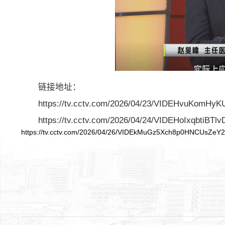
链接地址：
https://tv.cctv.com/2026/04/23/VIDEHvuKomHy
https://tv.cctv.com/2026/04/24/VIDEHoIxqbtiBT
https://tv.cctv.com/2026/04/26/VIDEkMuGz5Xch8p0HNCUsZeY2