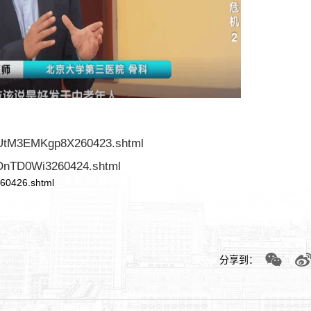
KUtM3EMKgp8X260423.shtml
lvDnTD0Wi3260424.shtml
60426.shtml
分享到：