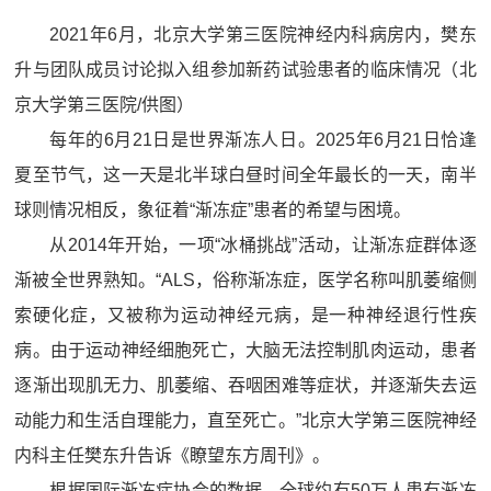
2021年6月，北京大学第三医院神经内科病房内，樊东
升与团队成员讨论拟入组参加新药试验患者的临床情况（北
京大学第三医院/供图）
每年的6月21日是世界渐冻人日。2025年6月21日恰逢
夏至节气，这一天是北半球白昼时间全年最长的一天，南半
球则情况相反，象征着“渐冻症”患者的希望与困境。
从2014年开始，一项“冰桶挑战”活动，让渐冻症群体逐
渐被全世界熟知。“ALS，俗称渐冻症，医学名称叫肌萎缩侧
索硬化症，又被称为运动神经元病，是一种神经退行性疾
病。由于运动神经细胞死亡，大脑无法控制肌肉运动，患者
逐渐出现肌无力、肌萎缩、吞咽困难等症状，并逐渐失去运
动能力和生活自理能力，直至死亡。”北京大学第三医院神经
内科主任樊东升告诉《瞭望东方周刊》。
根据国际渐冻症协会的数据，全球约有50万人患有渐冻