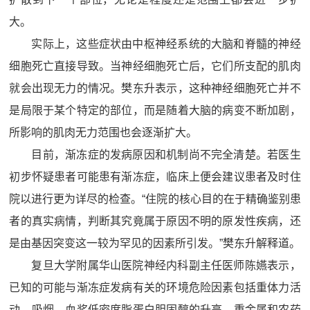
大。
实际上，这些症状由中枢神经系统的大脑和脊髓的神经
细胞死亡直接导致。当神经细胞死亡后，它们所支配的肌肉
就会出现无力的情况。樊东升表示，这种神经细胞死亡并不
是局限于某个特定的部位，而是随着大脑的病变不断加剧，
所影响的肌肉无力范围也会逐渐扩大。
目前，渐冻症的发病原因和机制尚不完全清楚。若医生
初步怀疑患者可能患有渐冻症，临床上便会建议患者及时住
院以进行更为详尽的检查。“住院的核心目的在于精确鉴别患
者的真实病情，判断其究竟属于原因不明的原发性疾病，还
是由基因突变这一较为罕见的因素所引发。”樊东升解释道。
复旦大学附属华山医院神经内科副主任医师陈嬿表示，
已知的可能与渐冻症发病有关的环境危险因素包括重体力活
动、吸烟、血浆低密度脂蛋白胆固醇的升高、重金属和农药