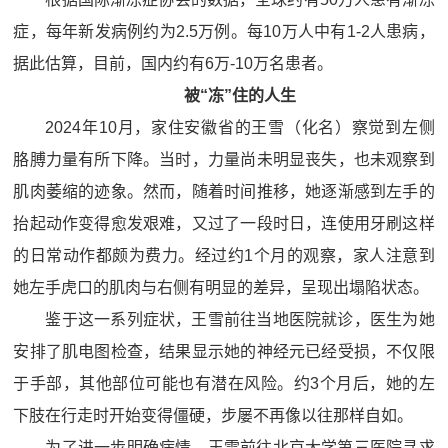
症，每年新发病例约为2.5万例。每10万人中有1-2人患病，
据此估算，目前，国内约有6万-10万名患者。
被“冻”住的人生
2024年10月，家住安徽省的王雪（化名）察觉到左侧
胳膊力量有所下降。当时，力量尚未明显丧失，也未观察到
肌肉萎缩的迹象。然而，随着时间推移，她逐渐感到左手的
抬起动作变得愈发艰难，又过了一段时日，连使用牙刷这样
的日常动作都颇为费力。经过约1个月的观察，家人注意到
她左手虎口的肌肉与右侧有明显的差异，呈现出塌陷状态。
鉴于这一系列症状，王雪前往当地医院就诊，医生为她
安排了肌电图检查，结果显示她的神经元已经受损，不仅限
于手部，其他部位可能也有潜在风险。约3个月后，她的左
下肢在行走时开始变得僵硬，步屡不再像以往那样自如。
为了进一步明确病情，王雪前往北京大学第三医院寻求