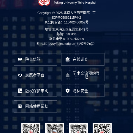
Copyright © 2025 北京大学第三医院
京
ICP备05082115号-2
京公网安备：110402430052号
地址:北京海淀区花园北路49号
邮编：100191
联系电话:010-82266699
E-mail：bysy#bjmu.edu.cn（#替换为@）
院长信箱
在线调查
学术交流预约登
志愿者平台
记
版权保护申明
隐私安全
网站使用帮助