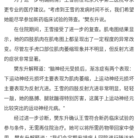
更专业的医疗建议。“考虑到王雪的发病时间不长，我们希望
她能尽早参加新药临床试验的筛查。”樊东升说。
在住院期间，王雪接受了进一步的复查。肌电图结果显
示，她的四肢肌肉在肌电图上都呈现出了一定程度的异常改
变。尽管左手虎口部位肌肉萎缩现象并不明显，但反射亢进
的症状非常显著。
樊东升解释道：“脑神经元受损后，渐冻症有两个表现：
下运动神经元损坏主要表现为肌肉萎缩，上运动神经元损坏
主要表现为反射亢进。王雪的四肢反射亢进非常明显，轻轻
一敲，她的胳膊、腿就蹦得特别厉害，这属于上运动神经元
比较突出的运动神经元病。”
经过进一步诊断，樊东升确认王雪符合新药临床试验的
参与条件，无需再住院治疗。她可以将所需药物带回家中使
用。樊东升解释说：“我们会定期安排病人回院进行随访检