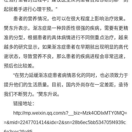
起就着手进行心理干预。”
患者的营养情况，也可以在很大程度上影响治疗效果。
樊东升表示，渐冻症是一种异质性很强的疾病，需要有更精
准的分型，根据患者的具体病情进行不同侧重点治疗，越来
越多的研究显示，如果渐冻症患者在早期就出现明显的高代
谢状态，导致营养不良，那么患者的疾病进程会非常迅速，
预后也比较差。
“在努力延缓渐冻症患者病情恶化的同时，也必须致力于
提升他们的生活质量。目前，国内外尚存在一定差距，亟待
我们不断努力。”樊东升说。
链接地址：
http://mp.weixin.qq.com/s?__biz=Mzk4ODIxMTY0MQ=
=&mid=2247701414&idx=2&sn=28b6ec5bb534705f4939c
6e3cec29a85