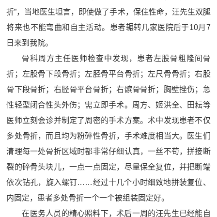
折”，当地医生坦言，即使做了手术，保住性命，汪先生双腿
将来也不能弯曲和自主活动。患者辗转几家医院后于10月7
日来到我院。
骨科周方主任医师检查中发现，患者左股骨粗隆间骨
折；左股骨下段骨折；左胫骨平台骨折；左尺骨骨折；右股
骨下段骨折；右胫骨平台骨折；右髌骨骨折；胸壁挫伤；急
性轻型闭合性头外伤；需立即手术。周方、姬洪全、田耘等
医师立刻会诊并制定了周密的手术方案。术中发现患者不仅
多处骨折，而且均为粉碎性骨折，手术难度相当大。医生们
清理每一处骨折区域时都非常仔细认真，一丝不苟，拼接断
裂的碎骨头块儿，一点一点固定，尽量保全复位，并把断端
依次钻孔，旋入螺钉……经过十几个小时细致地拼装复位、
内固定，患者多处骨折一个一个被组装固定好。
在医务人员的精心照料下，术后一周的汪先生已经能自