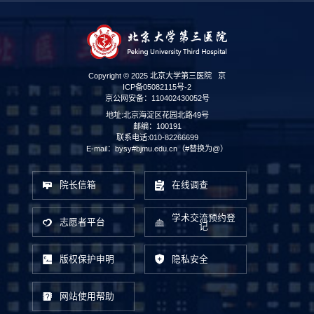
Copyright © 2025 北京大学第三医院
京
ICP备05082115号-2
京公网安备：110402430052号
地址:北京海淀区花园北路49号
邮编：100191
联系电话:010-82266699
E-mail：bysy#bjmu.edu.cn（#替换为@）
院长信箱
在线调查
学术交流预约登
志愿者平台
记
版权保护申明
隐私安全
网站使用帮助