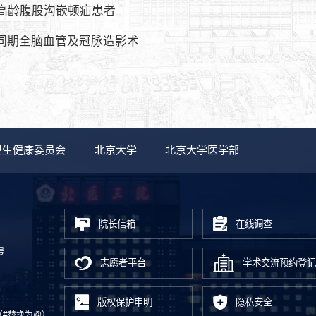
高龄腹股沟嵌顿疝患者
同期全脑血管及冠脉造影术
卫生健康委员会
北京大学
北京大学医学部
院长信箱
在线调查
号
志愿者平台
学术交流预约登记
版权保护申明
隐私安全
.cn（#替换为@）