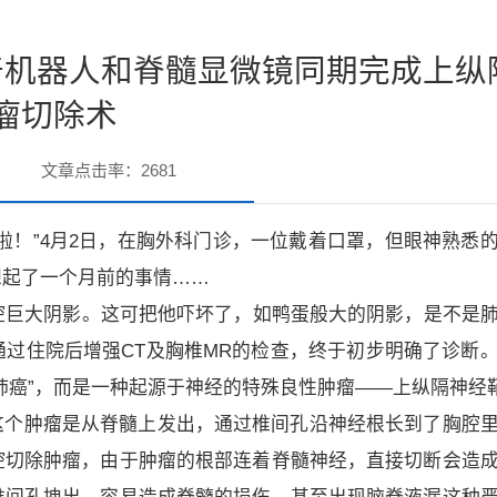
奇机器人和脊髓显微镜同期完成上纵
瘤切除术
文章点击率：
2681
啦！”4月2日，在胸外科门诊，一位戴着口罩，但眼神熟悉
想起了一个月前的事情……
腔巨大阴影。这可把他吓坏了，如鸭蛋般大的阴影，是不是
过住院后增强CT及胸椎MR的检查，终于初步明确了诊断
肺癌”，而是一种起源于神经的特殊良性肿瘤——上纵隔神经
这个肿瘤是从脊髓上发出，通过椎间孔沿神经根长到了胸腔
腔切除肿瘤，由于肿瘤的根部连着脊髓神经，直接切断会造