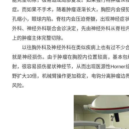
能完整切除，极易造成局部复发。如果强行将肿瘤从
症。而如果不手术，随着肿瘤逐渐长大，胸腔内会侵犯交
孔缩小，眼球内陷。脊柱内会压迫脊髓，出现神经症状
外科、神经外科联合会诊决定，先由神经外科从脊柱
上的肿瘤主体完整切除。
以往胸外科及神经外科在类似疾病上也有过不少
就是神经损伤。由于肿瘤在胸腔内位置较高，基本包
射，很容易损伤星状神经节，从而出现医源性Horne
野扩大10倍，机械臂操作更加稳定，电钩分离肿瘤边
风险。