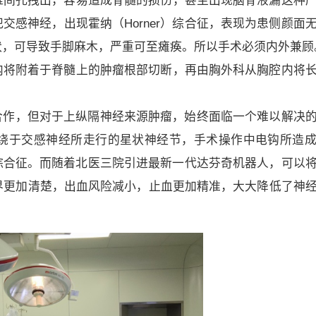
椎间孔拽出，容易造成脊髓的损伤，甚至出现脑脊液漏这种
感神经，出现霍纳（Horner）综合征，表现为患侧颜面
，可导致手脚麻木，严重可至瘫痪。所以手术必须内外兼顾
内将附着于脊髓上的肿瘤根部切断，再由胸外科从胸腔内将
合作，但对于上纵隔神经来源肿瘤，始终面临一个难以解决
绕于交感神经所走行的星状神经节，手术操作中电钩所造
r综合征。而随着北医三院引进最新一代达芬奇机器人，可以
界更加清楚，出血风险减小，止血更加精准，大大降低了神