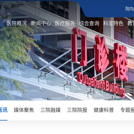
院内
医院概况
新闻中心
医疗服务
综合查询
科室特色
教
医讯
媒体聚焦
三院融媒
三院院报
健康科普
专题