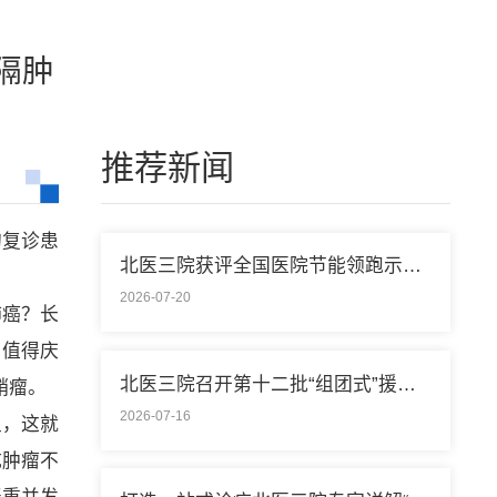
隔肿
推荐新闻
的复诊患
北医三院获评全国医院节能领跑示范单位称号
2026-07-20
肺癌？长
。值得庆
北医三院召开第十二批“组团式”援藏医疗队欢送会
鞘瘤。
2026-07-16
里，这就
成肿瘤不