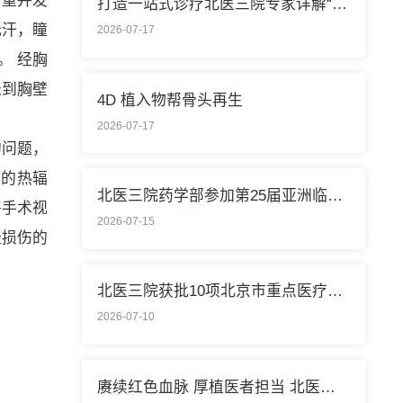
严重并发
打造一站式诊疗北医三院专家详解“控糖”新模式
无汗，瞳
2026-07-17
。 经胸
长到胸壁
4D 植入物帮骨头再生
2026-07-17
的问题，
成的热辐
北医三院药学部参加第25届亚洲临床药学大会
将手术视
2026-07-15
经损伤的
北医三院获批10项北京市重点医疗技术临床应用培训基地
2026-07-10
赓续红色血脉 厚植医者担当 北医三院开展庆祝中国共产党成立105周年系列活动