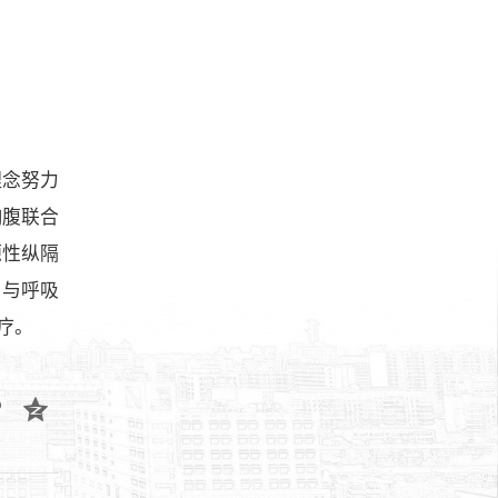
理念努力
胸腹联合
源性纵隔
，与呼吸
疗。