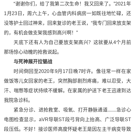
“谢谢你们，给了我第二次生命！我又回来了。”2021年
1月23日，周六上午，心血管内科病房一如既往地忙碌，还
没等护士回过神来，回来复诊的老王说，“我专门回来放支架
的，有机会做支架我感到高兴啊！”
天底下还有人为自己要放支架高兴？这就要从4个月前
那场惊心动魄的抢救说起。
与
死神
展开拉锯战
时间倒回至2020年9月17日晚7时许。像往常一样在家
做饭等儿女回家的老王，突然胸部剧烈疼痛，难以忍受，大
汗、喘憋等症状持续不缓解。在家属的护送下老王迅速到达
我院急诊科。
紧急分诊、进抢救室、吸氧、打开静脉通道.......急诊心
电图检查显示，aVR导联ST段弓背向上抬高、广泛导联ST
段压低。不好！接诊医师高度怀疑老王是因左主干病变导致