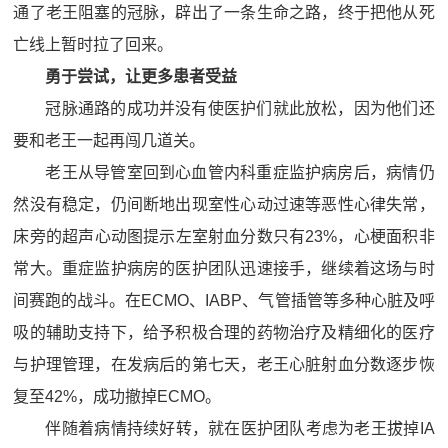
通了老王阻塞的冠脉，辟出了一条生命之路，终于把他从死
亡线上暂时拉了回来。
勇于尝试，让更多患者受益
冠脉通路的成功并没有使医护们就此放松，因为他们还
要和老王一起再闯几道关。
老王从导管室回到心血管内科重症监护病房后，病情仍
然没有稳定，仍间断地出现室性心动过速等恶性心律失常，
床旁的超声心动图提示左室射血分数只有23%，心梗面积非
常大。重症监护病房的医护团队迅速接手，继续着这场与时
间赛跑的战斗。在ECMO、IABP、气管插管等多种心脏及呼
吸的辅助支持下，给予积极合理的药物治疗及精细化的医疗
与护理管理，在发病后的第七天，老王心脏射血分数逐步恢
复至42%，成功撤掉ECMO。
伴随着病情持续好转，就在医护团队考虑为老王拔掉IA