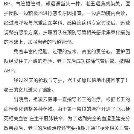
BP、气管插管时，却遭遇当头一棒。老王遭遇感染关，医
护团队一边积极地进行感染原因排查，一边启动院内会诊，
经过与呼吸与危重症医学科、感染疾病科专家讨论后，迅速
调整抗感染方案，护理团队在预防导管相关感染集束化措施
的基础上，加强患者的气道管理。
凭着丰富的经验、过硬的技术、高度的责任心，医护团
队经受住了严峻的考验，老王先后成功拔除气管插管、撤除I
ABP。
经过24天的抢救与守护，老王如愿以偿地出院回家了！
老王的女儿送来了锦旗。
出院后，祖凌云医师一直指导老王的治疗，根据老王的
病情变化调整各种药物。由于第一阶段的治疗开通了心肌梗
死相关血管-左主干冠脉狭窄，为了达到完全的血运重建充分
改善预后，老王的后续治疗还需要择期开通非梗死相关血管-