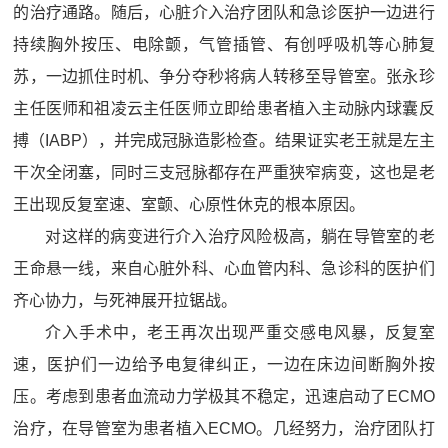
的治疗通路。随后，心脏介入治疗团队和急诊医护一边进行
持续胸外按压、电除颤，气管插管、有创呼吸机等心肺复
苏，一边抓住时机、争分夺秒将病人转移至导管室。张永珍
主任医师和祖凌云主任医师立即给患者植入主动脉内球囊反
搏（IABP），并完成冠脉造影检查。结果证实老王就是左主
干次全闭塞，同时三支冠脉都存在严重狭窄病变，这也是老
王出现反复室速、室颤、心原性休克的根本原因。
对这样的病变进行介入治疗风险极高，躺在导管室的老
王命悬一线，来自心脏外科、心血管内科、急诊科的医护们
齐心协力，与死神展开拉锯战。
介入手术中，老王再次出现严重交感电风暴，反复室
速，医护们一边给予电复律纠正，一边在床边间断胸外按
压。考虑到患者血流动力学极其不稳定，迅速启动了ECMO
治疗，在导管室为患者植入ECMO。几经努力，治疗团队打