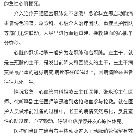
的急性心肌梗死。
介入治疗开通阻塞冠脉刻不容缓！急诊科立即启动胸痛
患者绿色通道，急诊科、心脏介入治疗团队、重症监护团队
等部门迅速联动，为尽早进行血运重建、挽救缺血的心肌争
分夺秒。
心脏的冠状动脉一般分为左冠脉和右冠脉。左主干，就
是左冠脉的主干，是发出前降支和回旋支的主干，左主干病
变是最严重的冠脉病变,病死率在80%以上，因病情险恶患者
往往九死一生。
情况紧急，心血管内科祖凌云主任医师、张永珍主任医
师、徐昕晔副主任医师等迅速到达抢救室参与抢救。就在医
护人员做术前准备的过程中，老王的病情突然恶化，反复室
性心动过速、心室颤动、呼吸心跳骤停并发心原性休克。
医护们当即在患者右手桡动脉置入了动脉鞘管保留有效