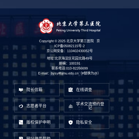
Copyright © 2025 北京大学第三医院
京
ICP备05082115号-2
京公网安备：110402430052号
地址:北京海淀区花园北路49号
邮编：100191
联系电话:010-82266699
E-mail：bysy#bjmu.edu.cn（#替换为@）
院长信箱
在线调查
学术交流预约登
志愿者平台
记
版权保护申明
隐私安全
网站使用帮助