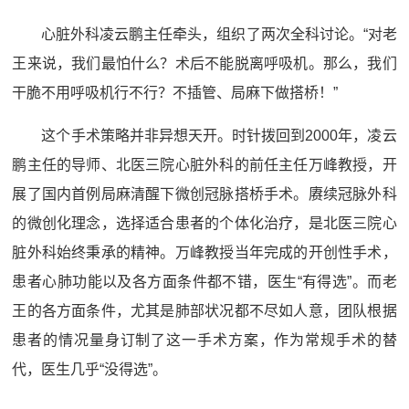
心脏外科凌云鹏主任牵头，组织了两次全科讨论。“对老
王来说，我们最怕什么？术后不能脱离呼吸机。那么，我们
干脆不用呼吸机行不行？不插管、局麻下做搭桥！”
这个手术策略并非异想天开。时针拨回到2000年，凌云
鹏主任的导师、北医三院心脏外科的前任主任万峰教授，开
展了国内首例局麻清醒下微创冠脉搭桥手术。赓续冠脉外科
的微创化理念，选择适合患者的个体化治疗，是北医三院心
脏外科始终秉承的精神。万峰教授当年完成的开创性手术，
患者心肺功能以及各方面条件都不错，医生“有得选”。而老
王的各方面条件，尤其是肺部状况都不尽如人意，团队根据
患者的情况量身订制了这一手术方案，作为常规手术的替
代，医生几乎“没得选”。