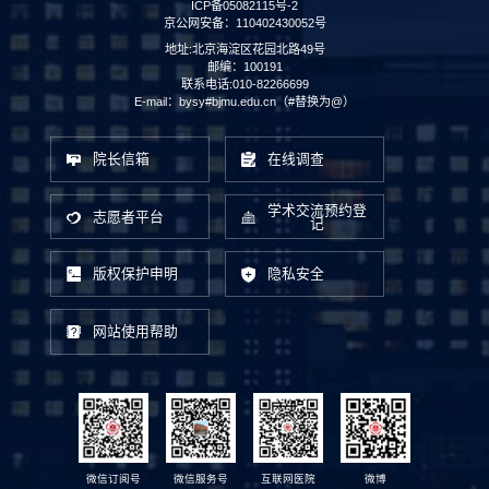
ICP备05082115号-2
京公网安备：110402430052号
地址:北京海淀区花园北路49号
邮编：100191
联系电话:010-82266699
E-mail：bysy#bjmu.edu.cn（#替换为@）
院长信箱
在线调查
学术交流预约登
志愿者平台
记
版权保护申明
隐私安全
网站使用帮助
微信订阅号
微信服务号
互联网医院
微博