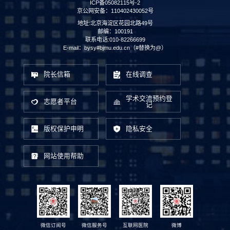
ICP备05082115号-2
京公网安备：110402430052号
地址:北京海淀区花园北路49号
邮编：100191
联系电话:010-82266699
E-mail：bysy#bjmu.edu.cn（#替换为@）
院长信箱
在线调查
学术交流预约登
志愿者平台
记
版权保护申明
隐私安全
网站使用帮助
微信订阅号
微信服务号
互联网医院
微博