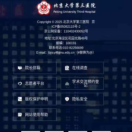
Copyright © 2025 北京大学第三医院
京
ICP备05082115号-2
京公网安备：110402430052号
地址:北京海淀区花园北路49号
邮编：100191
联系电话:010-82266699
E-mail：bysy#bjmu.edu.cn（#替换为@）
院长信箱
在线调查
学术交流预约登
志愿者平台
记
版权保护申明
隐私安全
网站使用帮助