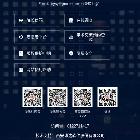
E-mail：bysy#bjmu.edu.cn（#替换为@）
院长信箱
在线调查
学术交流预约登
志愿者平台
记
版权保护申明
隐私安全
网站使用帮助
微信订阅号
微信服务号
互联网医院
微博
APP
访问量：
0122711417
技术支持：
西安博达软件股份有限公司