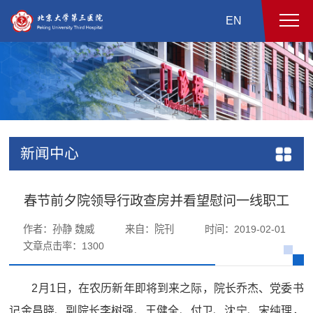
EN
新闻中心
春节前夕院领导行政查房并看望慰问一线职工
作者：孙静 魏威
来自：院刊
时间：2019-02-01
文章点击率：
1300
2
月1日，在农历新年即将到来之际，院长乔杰、党委书
记金昌晓、副院长
李树强
、王健全、付卫、沈宁、宋纯理，