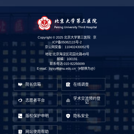
Copyright © 2025 北京大学第三医院
京
ICP备05082115号-2
京公网安备：110402430052号
地址:北京海淀区花园北路49号
邮编：100191
联系电话:010-82266699
E-mail：bysy#bjmu.edu.cn（#替换为@）
院长信箱
在线调查
学术交流预约登
志愿者平台
记
版权保护申明
隐私安全
网站使用帮助