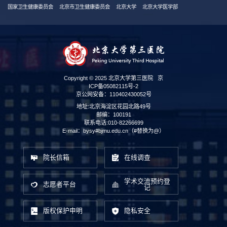
国家卫生健康委员会
北京市卫生健康委员会
北京大学
北京大学医学部
Copyright © 2025 北京大学第三医院
京
ICP备05082115号-2
京公网安备：110402430052号
地址:北京海淀区花园北路49号
邮编：100191
联系电话:010-82266699
E-mail：bysy#bjmu.edu.cn（#替换为@）
院长信箱
在线调查
学术交流预约登
志愿者平台
记
版权保护申明
隐私安全