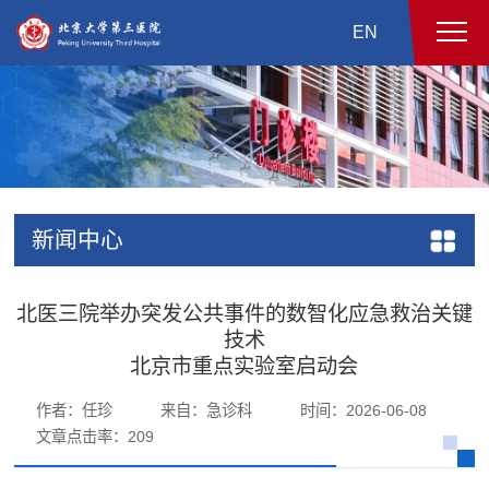
EN
新闻中心
北医三院举办突发公共事件的数智化应急救治关键
技术
北京市重点实验室启动会
作者：任珍
来自：急诊科
时间：2026-06-08
文章点击率：
209