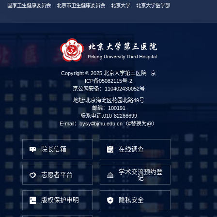
国家卫生健康委员会
北京市卫生健康委员会
北京大学
北京大学医学部
Copyright © 2025 北京大学第三医院
京
ICP备05082115号-2
京公网安备：110402430052号
地址:北京海淀区花园北路49号
邮编：100191
联系电话:010-82266699
E-mail：bysy#bjmu.edu.cn（#替换为@）
院长信箱
在线调查
学术交流预约登
志愿者平台
记
版权保护申明
隐私安全