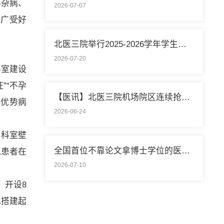
科杂病、
2026-07-07
，广受好
北医三院举行2025-2026学年学生暑期社会实践启动仪式
2026-07-20
科室建设
”“不孕
【医讯】北医三院机场院区连续抢救两名致死性肺栓塞外籍旅客
等优势病
2026-06-24
了科室壁
全国首位不靠论文拿博士学位的医学领域研究生通过答辩
免患者在
2026-07-10
；开设8
已搭建起