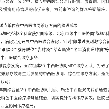
参与义诊。义诊中，擅长中西医结合治疗肝病、脾胃病、内
及慢病用药管理的药学专家，为前来咨询的群众答疑解惑
院试点单位在中西医协同诊疗方面的建设成果。
动医学科3个科室获批国家级、北京市级中西医协同“旗舰”
”，病房定期开展中西医联合查房，针对“卵巢过度刺激综合征
”“跟腱炎”“髌骨脱位”“乳腺癌”“结直肠癌”“老年消化道肿瘤”
化中西医联合诊疗服务。
疑难复杂疾病，医院组建8个中西医协同MDT诊疗团队，打破
定兼顾疗效与生活质量的中西医协同、综合性诊疗方案，避
泛认可；
年期综合征”3个中西医协同门诊，畅通中西医双向转诊通道
托特色中医药疗法辨证施治，切实提升专科诊疗实效。医院
中西医协同诊疗格局。