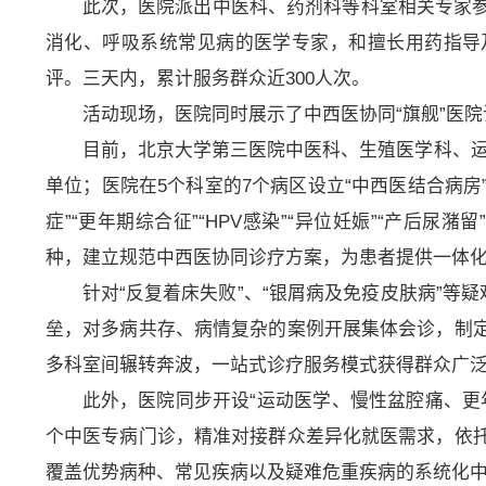
此次，医院派出中医科、药剂科等科室相关专家
消化、呼吸系统常见病的医学专家，和擅长用药指导
评。三天内，累计服务群众近300人次。
活动现场，医院同时展示了中西医协同“旗舰”医
目前，北京大学第三医院中医科、生殖医学科、运
单位；医院在5个科室的7个病区设立“中西医结合病房
症”“更年期综合征”“HPV感染”“异位妊娠”“产后尿潴留
种，建立规范中西医协同诊疗方案，为患者提供一体
针对“反复着床失败”、“银屑病及免疫皮肤病”等
垒，对多病共存、病情复杂的案例开展集体会诊，制
多科室间辗转奔波，一站式诊疗服务模式获得群众广
此外，医院同步开设“运动医学、慢性盆腔痛、更
个中医专病门诊，精准对接群众差异化就医需求，依
覆盖优势病种、常见疾病以及疑难危重疾病的系统化