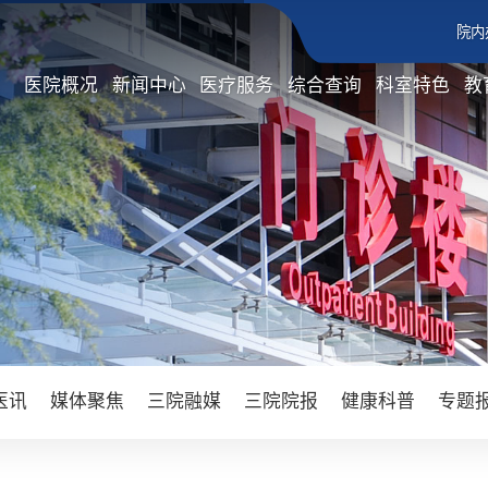
院内
医院概况
新闻中心
医疗服务
综合查询
科室特色
教
医讯
媒体聚焦
三院融媒
三院院报
健康科普
专题